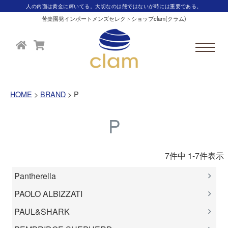
人の内面は黄金に輝いてる。大切なのは殻ではないが時には重要である。
苦楽園発インポートメンズセレクトショップclam(クラム)
HOME
BRAND
P
P
7
件中
1
-
7
件表示
Pantherella
PAOLO ALBIZZATI
PAUL&SHARK