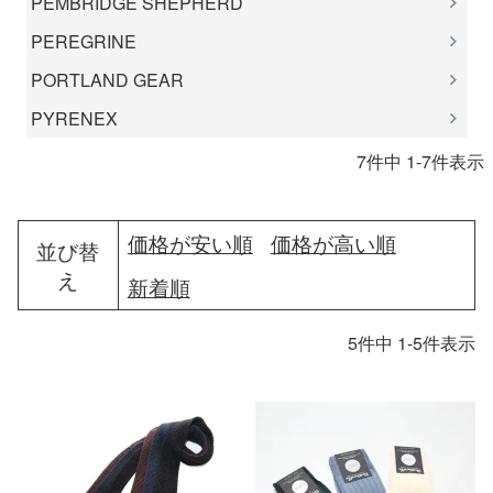
PEMBRIDGE SHEPHERD
PEREGRINE
PORTLAND GEAR
PYRENEX
7
件中
1
-
7
件表示
価格が安い順
価格が高い順
並び替
え
新着順
5
件中
1
-
5
件表示