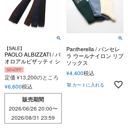
【SALE】
Pantherella / パンセレ
PAOLO ALBIZZATI / パ
ラ ウールナイロン リブ
オロアルビザッティ シ
ソックス
ルクニットタイ オール
50%OFF
¥
4,400
税込
シーズン メンズ イタリ
定価
¥
13,200
のところ
ア ニットタイ
カートに入れる
¥
6,600
税込
販売期間
2026/06/26 20:00
〜
2026/08/31 23:59