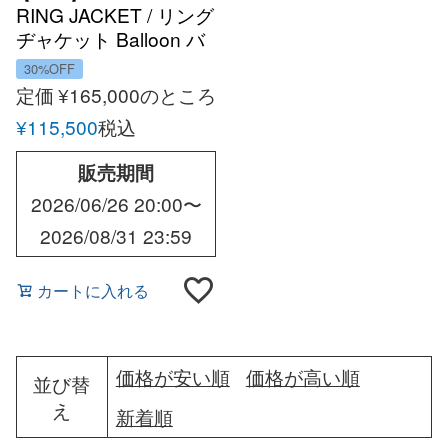
RING JACKET / リング
ヂャケット Balloon バ
ルーン ウール ホップサ
30%OFF
ック ダブル6Bジャケッ
定価
¥
165,000
のところ
ト
¥
115,500
税込
販売期間
2026/06/26 20:00
〜
2026/08/31 23:59
カートに入れる
価格が安い順
価格が高い順
並び替
え
新着順