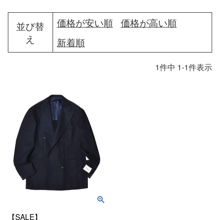
価格が安い順
価格が高い順
並び替
え
新着順
1
件中
1
-
1
件表示
【SALE】