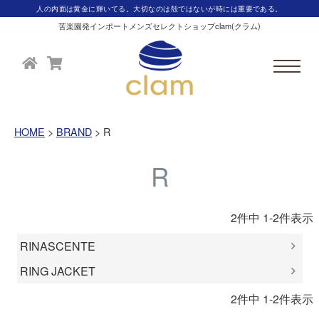
人の内面は黄金に輝いてる。大切なのは殻ではないが時には重要である。
苦楽園発インポートメンズセレクトショップclam(クラム)
HOME
BRAND
R
R
2
件中
1
-
2
件表示
RINASCENTE
RING JACKET
2
件中
1
-
2
件表示