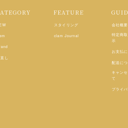
CATEGORY
FEATURE
GUI
EW
スタイリング
会社概要
特定商取
tem
clam Journal
示
rand
お支払に
お直し
配送につ
キャンセ
て
プライバ