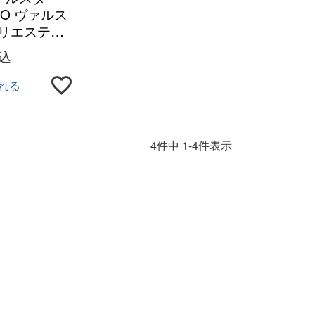
INO ヴァルス
ポリエステル
撥水 バルス
込
ン
れる
4
件中
1
-
4
件表示