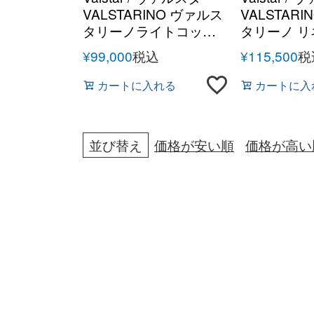
VALSTARINO ヴァルス
VALSTAR
タリーノライトコット
タリーノ リ
ン バルスターブルゾン
ターブルゾ
¥
99,000
税込
¥
115,500
税
カートに入れる
カートに入
並び替え
価格が安い順
価格が高い