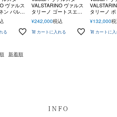
INO ヴァルス
VALSTARINO ヴァルス
VALSTAR
ネン バルス
タリーノ ゴートスエー
タリーノ 
ン
ド バルスターブルゾン
パッカブル 
込
¥
242,000
税込
¥
132,000
税
ターブルゾ
れる
カートに入れる
カートに入
順
新着順
INFO