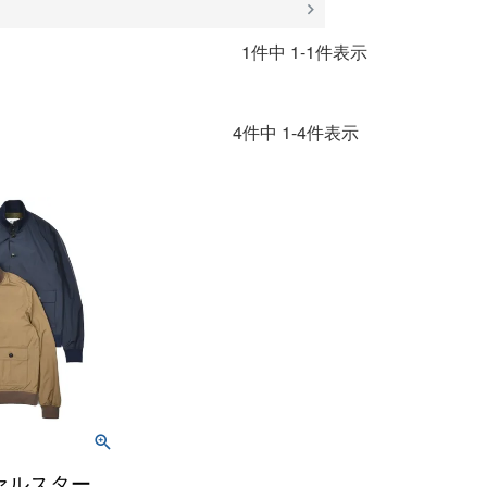
1
件中
1
-
1
件表示
4
件中
1
-
4
件表示
/ ヴァルスター