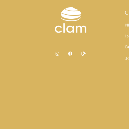
N
I
B