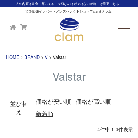
人の内面は黄金に輝いてる。大切なのは殻ではないが時には重要である。
苦楽園発インポートメンズセレクトショップclam(クラム)
HOME
BRAND
V
Valstar
Valstar
価格が安い順
価格が高い順
並び替
え
新着順
4
件中
1
-
4
件表示