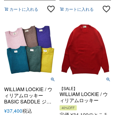
カートに入れる
カートに入れる
WILLIAM LOCKIE / ウ
【SALE】
WILLIAM LOCKIE / ウ
ィリアムロッキー
ィリアムロッキー
BASIC SADDLE ジー
Aryan ラムズウール
ロンラムズウール クル
40%OFF
¥
37,400
税込
8Gクルーネックニット
ーネックニット
定価
¥
34,100
のところ