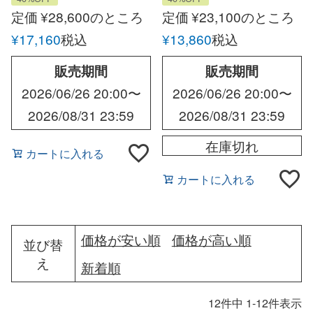
クルーネックニット
ンショートパンツ
定価
¥
28,600
のところ
定価
¥
23,100
のところ
¥
17,160
税込
¥
13,860
税込
販売期間
販売期間
2026/06/26 20:00
〜
2026/06/26 20:00
〜
2026/08/31 23:59
2026/08/31 23:59
在庫切れ
カートに入れる
カートに入れる
価格が安い順
価格が高い順
並び替
え
新着順
12
件中
1
-
12
件表示