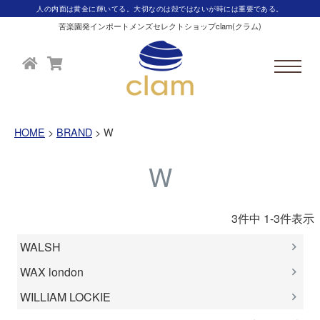
人の内面は黄金に輝いてる。大切なのは殻ではないが時には重要である。
苦楽園発インポートメンズセレクトショップclam(クラム)
HOME
BRAND
W
W
3
件中
1
-
3
件表示
WALSH
WAX london
WILLIAM LOCKIE