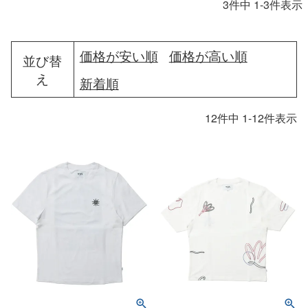
3
件中
1
-
3
件表示
価格が安い順
価格が高い順
並び替
え
新着順
12
件中
1
-
12
件表示