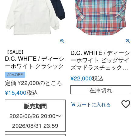
【SALE】
D.C. WHITE / ディーシ
D.C. WHITE / ディーシ
ーホワイト ビッグサイ
ーホワイト クラシック
ズマドラスチェックボ
ラガーシャツ
タンダウンシャツ
30%OFF
¥
22,000
税込
定価
¥
22,000
のところ
在庫切れ
¥
15,400
税込
カートに入れる
販売期間
2026/06/26 20:00
〜
2026/08/31 23:59