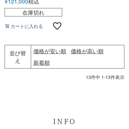
¥
121,000
税込
ト
在庫切れ
カートに入れる
価格が安い順
価格が高い順
並び替
え
新着順
13
件中
1
-
13
件表示
INFO