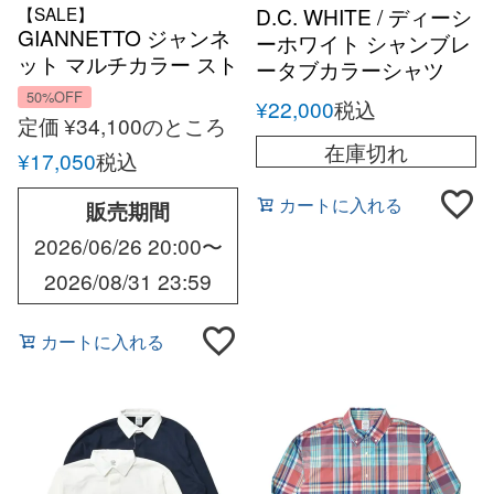
【SALE】
D.C. WHITE / ディーシ
GIANNETTO ジャンネ
ーホワイト シャンブレ
ット マルチカラー スト
ータブカラーシャツ
ライプシャツ オール
50%OFF
¥
22,000
税込
シーズン メンズ イタリ
定価
¥
34,100
のところ
ア スリムフィット
在庫切れ
¥
17,050
税込
カートに入れる
販売期間
2026/06/26 20:00
〜
2026/08/31 23:59
カートに入れる