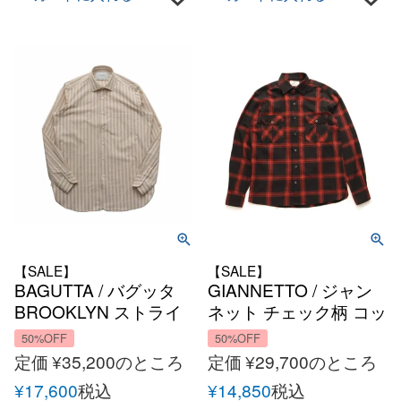
【SALE】
【SALE】
BAGUTTA / バグッタ
GIANNETTO / ジャン
BROOKLYN ストライ
ネット チェック柄 コッ
プ ワイドカラー オーバ
トン ウォッシュド
50%OFF
50%OFF
ー シャツ BROOKLYN-
CPO シャツ オールシ
定価
¥
35,200
のところ
定価
¥
29,700
のところ
OLD-GLW-11894
ーズン メンズ イタリア
¥
17,600
税込
¥
14,850
税込
アメリカ