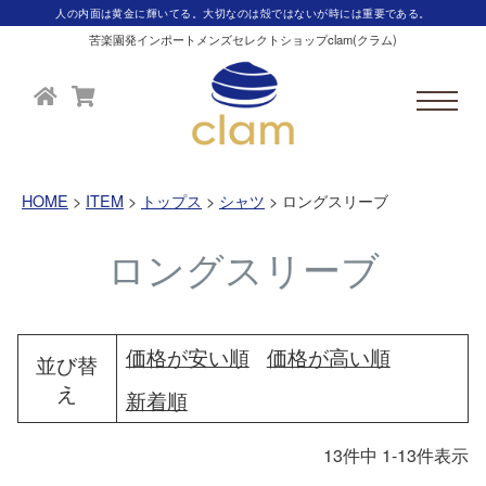
人の内面は黄金に輝いてる。大切なのは殻ではないが時には重要である。
苦楽園発インポートメンズセレクトショップclam(クラム)
HOME
ITEM
トップス
シャツ
ロングスリーブ
ロングスリーブ
価格が安い順
価格が高い順
並び替
え
新着順
13
件中
1
-
13
件表示