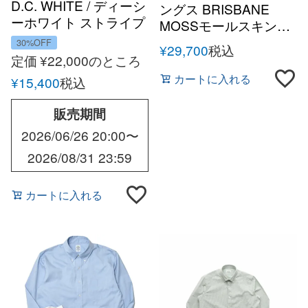
D.C. WHITE / ディーシ
ングス BRISBANE
ーホワイト ストライプ
MOSSモールスキンオ
オックスクレリックタ
ーバーシャツ
30%OFF
¥
29,700
税込
ブカラーシャツ
定価
¥
22,000
のところ
カートに入れる
¥
15,400
税込
販売期間
2026/06/26 20:00
〜
2026/08/31 23:59
カートに入れる