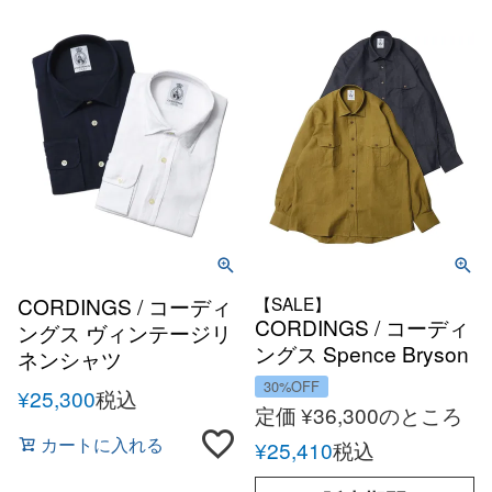
CORDINGS / コーディ
【SALE】
CORDINGS / コーディ
ングス ヴィンテージリ
ングス Spence Bryson
ネンシャツ
アイリッシュリネンオ
30%OFF
¥
25,300
税込
ーバーシャツ
定価
¥
36,300
のところ
カートに入れる
¥
25,410
税込