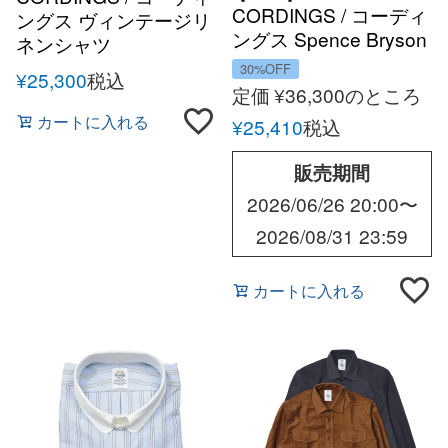
CORDINGS / コーディ
ングス ヴィンテージリ
ングス Spence Bryson
ネンシャツ
アイリッシュリネンオ
30%OFF
¥
25,300
税込
ーバーシャツ
定価
¥
36,300
のところ
カートに入れる
¥
25,410
税込
販売期間
2026/06/26 20:00
〜
2026/08/31 23:59
カートに入れる