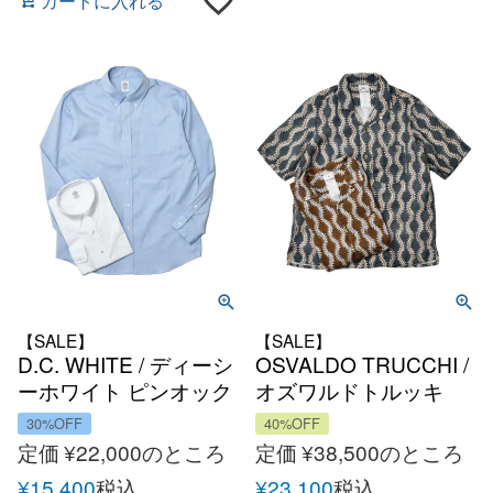
カートに入れる
【SALE】
【SALE】
D.C. WHITE / ディーシ
OSVALDO TRUCCHI /
ーホワイト ピンオック
オズワルドトルッキ
スボタンダウンシャツ
HAWAII ハワイアンリ
30%OFF
40%OFF
ネンオープンカラーシ
定価
¥
22,000
のところ
定価
¥
38,500
のところ
ャツ
¥
15,400
税込
¥
23,100
税込