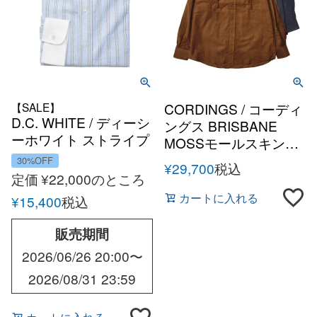
【SALE】
CORDINGS / コーディ
D.C. WHITE / ディーシ
ングス BRISBANE
ーホワイト ストライプ
MOSSモールスキンオ
オックスクレリックタ
ーバーシャツ
30%OFF
¥
29,700
税込
ブカラーシャツ
定価
¥
22,000
のところ
カートに入れる
¥
15,400
税込
販売期間
2026/06/26 20:00
〜
2026/08/31 23:59