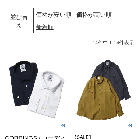
価格が安い順
価格が高い順
並び替
え
新着順
14
件中
1
-
14
件表示
CORDINGS / コーディ
【SALE】