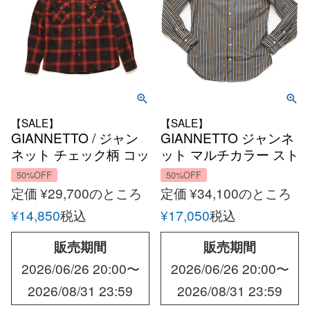
【SALE】
【SALE】
GIANNETTO / ジャン
GIANNETTO ジャンネ
ネット チェック柄 コッ
ット マルチカラー スト
トン ウォッシュド
ライプシャツ オール
50%OFF
50%OFF
CPO シャツ オールシ
シーズン メンズ イタリ
定価
¥
29,700
のところ
定価
¥
34,100
のところ
ーズン メンズ イタリア
ア スリムフィット
¥
14,850
税込
¥
17,050
税込
アメリカ
販売期間
販売期間
2026/06/26 20:00
〜
2026/06/26 20:00
〜
2026/08/31 23:59
2026/08/31 23:59