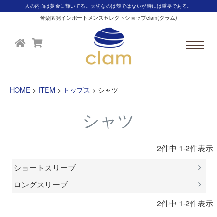
人の内面は黄金に輝いてる。大切なのは殻ではないが時には重要である。
苦楽園発インポートメンズセレクトショップclam(クラム)
HOME
ITEM
トップス
シャツ
シャツ
2
件中
1
-
2
件表示
ショートスリーブ
ロングスリーブ
2
件中
1
-
2
件表示