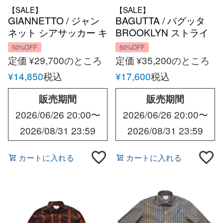
【SALE】
【SALE】
GIANNETTO / ジャン
BAGUTTA / バグッタ
ネット シアサッカー キ
BROOKLYN ストライ
ャンディーストライプ
プ ワイドカラー オーバ
50%OFF
50%OFF
ボタンダウン シャツ
ー シャツ BROOKLYN-
定価
¥
29,700
のところ
定価
¥
35,200
のところ
OLD-GLW-11894
¥
14,850
税込
¥
17,600
税込
販売期間
販売期間
2026/06/26 20:00
〜
2026/06/26 20:00
〜
2026/08/31 23:59
2026/08/31 23:59
カートに入れる
カートに入れる