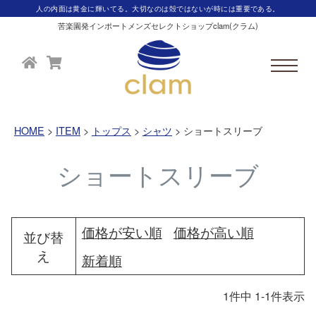
人の内面は黄金に輝いてる。大切なのは殻ではないが時には重要である。
苦楽園発インポートメンズセレクトショップclam(クラム)
HOME
ITEM
トップス
シャツ
ショートスリーブ
ショートスリーブ
価格が安い順
価格が高い順
並び替
え
新着順
1
件中
1
-
1
件表示