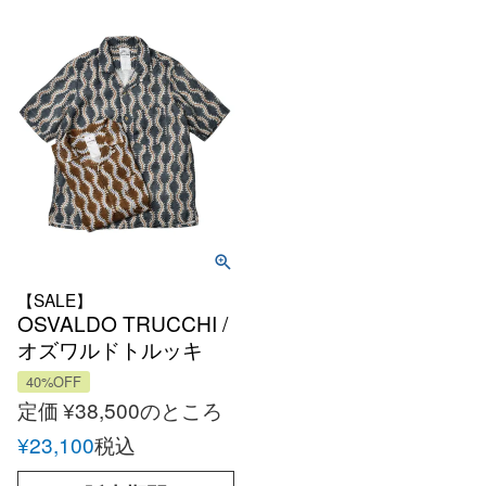
【SALE】
OSVALDO TRUCCHI /
オズワルドトルッキ
HAWAII ハワイアンリ
40%OFF
ネンオープンカラーシ
定価
¥
38,500
のところ
ャツ
¥
23,100
税込