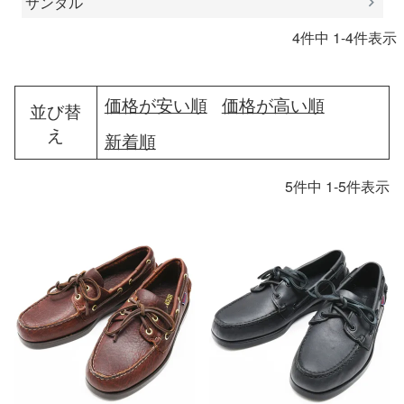
サンダル
4
件中
1
-
4
件表示
価格が安い順
価格が高い順
並び替
え
新着順
5
件中
1
-
5
件表示