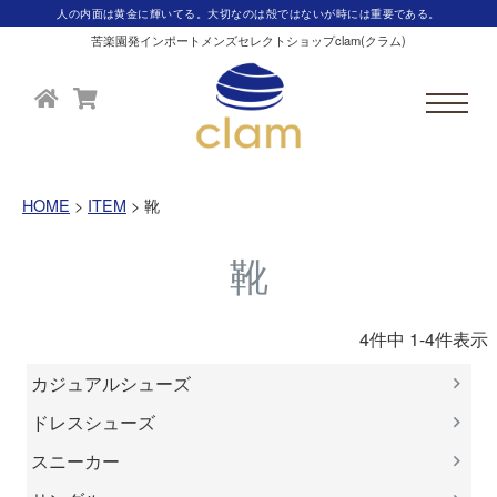
人の内面は黄金に輝いてる。大切なのは殻ではないが時には重要である。
苦楽園発インポートメンズセレクトショップclam(クラム)
HOME
ITEM
靴
靴
4
件中
1
-
4
件表示
カジュアルシューズ
ドレスシューズ
スニーカー