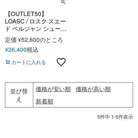
【OUTLET50】
LOASC / ロスク スエー
ド ベルジャン シューズ
メンズ イタリア 靴 ロ
定価
¥
52,800
のところ
ーファー
¥
26,400
税込
カートに入れる
価格が安い順
価格が高い順
並び替
え
新着順
5
件中
1
-
5
件表示