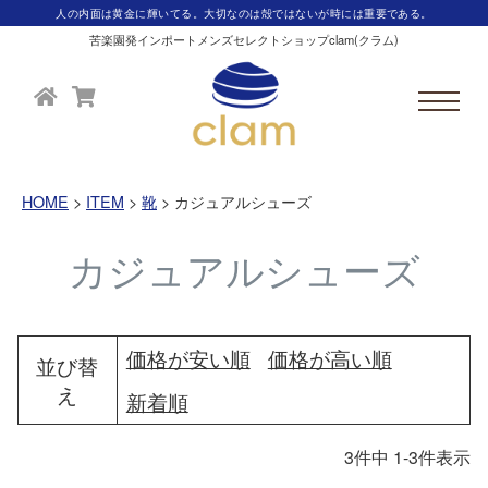
人の内面は黄金に輝いてる。大切なのは殻ではないが時には重要である。
苦楽園発インポートメンズセレクトショップclam(クラム)
HOME
ITEM
靴
カジュアルシューズ
カジュアルシューズ
価格が安い順
価格が高い順
並び替
え
新着順
3
件中
1
-
3
件表示